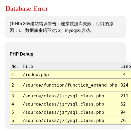
Database Error
(1040) 365建站错误警告：连接数据库失败，可能的原
因：1、数据库密码不对; 2、mysql未启动。
PHP Debug
No.
File
Line
1
/index.php
14
2
/source/function/function_extend.php
324
3
/source/class/jzmysql.class.php
211
4
/source/class/jzmysql.class.php
62
5
/source/class/jzmysql.class.php
94
6
/source/class/jzmysql.class.php
76