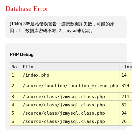
Database Error
(1040) 365建站错误警告：连接数据库失败，可能的原
因：1、数据库密码不对; 2、mysql未启动。
PHP Debug
No.
File
Line
1
/index.php
14
2
/source/function/function_extend.php
324
3
/source/class/jzmysql.class.php
211
4
/source/class/jzmysql.class.php
62
5
/source/class/jzmysql.class.php
94
6
/source/class/jzmysql.class.php
76