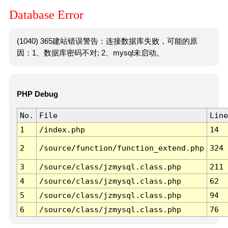
Database Error
(1040) 365建站错误警告：连接数据库失败，可能的原
因：1、数据库密码不对; 2、mysql未启动。
PHP Debug
No.
File
Line
1
/index.php
14
2
/source/function/function_extend.php
324
3
/source/class/jzmysql.class.php
211
4
/source/class/jzmysql.class.php
62
5
/source/class/jzmysql.class.php
94
6
/source/class/jzmysql.class.php
76