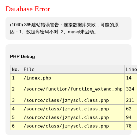
Database Error
(1040) 365建站错误警告：连接数据库失败，可能的原
因：1、数据库密码不对; 2、mysql未启动。
PHP Debug
No.
File
Line
1
/index.php
14
2
/source/function/function_extend.php
324
3
/source/class/jzmysql.class.php
211
4
/source/class/jzmysql.class.php
62
5
/source/class/jzmysql.class.php
94
6
/source/class/jzmysql.class.php
76