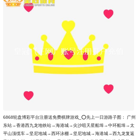
6868轮盘博彩平台注册送免费棋牌游戏_⭕先上一日游路子图： 广州
东站→香港西九龙地铁站→海港城→尖沙咀天星船埠→中环船埠→太
平山顶缆车→坚尼地城→西环泳棚→坚尼地城→海港城→西九龙复返