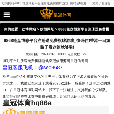
欧博网站-6868轮盘博彩平台注册送免费棋牌游戏_快码住❗香港一日游路子看这篇
就够啦❗
你的位置：
欧博网站
>
欧博网址
> 6868轮盘博彩平台注册送免费棋
6868轮盘博彩平台注册送免费棋牌游戏_快码住❗香港一日游
牌游戏_快码住❗香港一日游路子看这篇就够啦❗
路子看这篇就够啦❗
发布日期：2024-03-10 03:42 点击次数：226
博彩平台注册送免费棋牌游戏皇冠信用源码
皇冠信誉网
皇冠客服飞机：@seo3687
欧博app
在这个充满变化的世界里，体育成为了很多人最喜欢的娱乐
方式之一。我最近也沉迷于观看2023欧洲杯，感受到了足球运动的魅
力。在皇冠体育博彩网站上，我下了一注赌注，支持我的心仪球队。
希望他们能够在比赛中取得好成绩，让我们见证运动的真谛。
皇冠体育hg86a