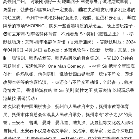
高铁回广州。 时辰刚刚好一天 吃喝路子 🍔去茶餐厅试吃港式早餐，
鸡蛋仔、菠萝包和丝袜奶茶一定要尝。 🏙️在尖沙咀赏玩维多利亚港的
绚烂直爽。 🍲到中环试吃多样好意思食，烧腊、鱼蛋和云吞面。 🛍️在
隔壁的市场SHOPING，购买一些香港特质的系念品。 晚上游玩路子 -
🚇前去东蒲-胡李名静体育馆，不雅看詹 Sir 笑剧《随性之王》！ - 🤣
献技场所：东蒲-胡李名静体育馆（香港新蒲岗） - 🤣献技时辰：2024
年04月6日~4月14日 🎫Buy票：🐬蓝色软件 - 💃全新「玩嘢」意见，炮
制一场话剧、唔系栋笃笑、唔系独脚戏的舞台笑剧。 - 🤣120 分钟的
喜跃时光，充满惊喜的 One Man Comedy。 - 👀詹 Sir 携带全新班底
创作，临场弘扬、估你唔到、乱噏廿四出错兜尾、玩转不雅众、即场
改脚本等等的惊喜饰演。 - 🤝还会与不雅众互动哦，全部参与，蜕变
剧情发展。 香港旅游攻略 詹 Sir 笑剧 随性之王 购票表情 吃喝玩乐香
港献技 香港活动 /
本次比赛由中国围棋协会、抚州市人民政府主办，抚州市教育体育
局、抚州市体育总会金溪县人民政府承办。抚州素有“才子之乡”的美
誉，王安石、曾巩、晏殊、晏几道、陆九渊、汤显祖等文化名人都出
自抚州。王安石不仅是著名文学家、政治家、改革家，还是个深度围
棋爱好者。“战罢两奁分白黑，一枰何处有亏成”这富有哲理的诗句体