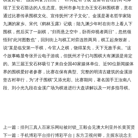
现了王安石豁达的人生态度。抚州市参与主办王安石杯围棋赛，意在
通过比赛传承围棋文化、宣传抚州“才子文化”。金溪是著名哲学家陆
九渊的家乡。宋代《鹤林玉露》记载：陆九渊少年时在街市上看人下
围棋，然后买了一副棋，“归而悬之空中，卧而仰视者两日”，忽然领
悟到“此河图数也”，回到街上与棋工对弈连胜两局，棋工起身致谢，
说“某是临安第一手棋，今官人之棋，饶得某先，天下无敌手矣。”这
个故事略显夸张开云电子游戏，但抚州才子们与围棋大有渊源是肯定
的。第三届王安石杯吸引了来自全国40家媒体单位、近90位新闻媒体
界的围棋爱好者参赛，比赛在保有典型、完整的明清古建筑的金溪游
垫古村举行，为“才子围棋”又添光彩。比赛期间，著名国手王汝南八
段、刘小光九段在金溪广场为棋迷进行大盘讲解以及一对多指导棋。
上一篇：
排列三真人百家乐网站被封锁_王毅会见澳大利亚外长黄英贤
下一篇：
手机博彩平台排行博彩平台 | 东方卫视何卿，主握东说念主