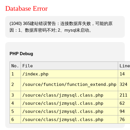
Database Error
(1040) 365建站错误警告：连接数据库失败，可能的原
因：1、数据库密码不对; 2、mysql未启动。
PHP Debug
No.
File
Line
1
/index.php
14
2
/source/function/function_extend.php
324
3
/source/class/jzmysql.class.php
211
4
/source/class/jzmysql.class.php
62
5
/source/class/jzmysql.class.php
94
6
/source/class/jzmysql.class.php
76